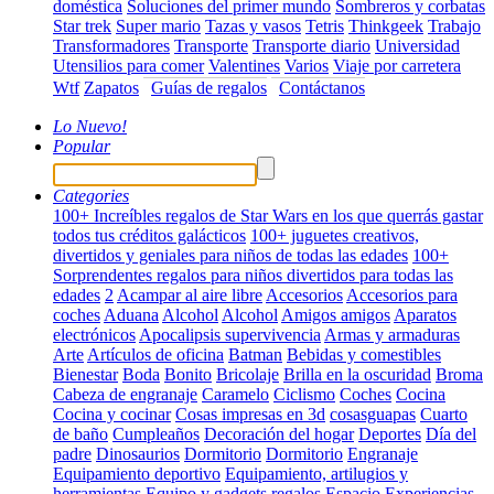
doméstica
Soluciones del primer mundo
Sombreros y corbatas
Star trek
Super mario
Tazas y vasos
Tetris
Thinkgeek
Trabajo
Transformadores
Transporte
Transporte diario
Universidad
Utensilios para comer
Valentines
Varios
Viaje por carretera
Wtf
Zapatos
Guías de regalos
Contáctanos
Lo Nuevo!
Popular
Categories
100+ Increíbles regalos de Star Wars en los que querrás gastar
todos tus créditos galácticos
100+ juguetes creativos,
divertidos y geniales para niños de todas las edades
100+
Sorprendentes regalos para niños divertidos para todas las
edades
2
Acampar al aire libre
Accesorios
Accesorios para
coches
Aduana
Alcohol
Alcohol
Amigos amigos
Aparatos
electrónicos
Apocalipsis supervivencia
Armas y armaduras
Arte
Artículos de oficina
Batman
Bebidas y comestibles
Bienestar
Boda
Bonito
Bricolaje
Brilla en la oscuridad
Broma
Cabeza de engranaje
Caramelo
Ciclismo
Coches
Cocina
Cocina y cocinar
Cosas impresas en 3d
cosasguapas
Cuarto
de baño
Cumpleaños
Decoración del hogar
Deportes
Día del
padre
Dinosaurios
Dormitorio
Dormitorio
Engranaje
Equipamiento deportivo
Equipamiento, artilugios y
herramientas
Equipo y gadgets regalos
Espacio
Experiencias