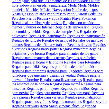
300 regalos para que los amantes de las actividades al aire
libre sobrevivan en plena naturaleza
Moda
Moda
Moldes
bandejas
Muebles
Música
Navegación
Noche de juegos
Nostalgia
Oso
Pájaros
Patio trasero
Patio y jardín
Películas
Peluches
Perros
Piscina y agua
Plantas
Playa
Pokemon
Regalos al aire libre y deportivos
Regalos con temática de
memes y humor de Internet
Regalos de aniversario
Regalos
de comida y bebida
Regalos de cumpleaños
Regalos de
halloween
Regalos de inauguración
Regalos de inauguración
Regalos de juguete
Regalos de navidad
Regalos de navidad
baratos
Regalos de oficina y trabajo
Regalos de vino
Regalos
divertidos
Regalos harry potter
Regalos minecraft
Regalos
originales y de broma
Regalos para amantes de los gatos
Regalos para amantes de los perros
Regalos para bebés
Regalos para el hogar y la oficina
Regalos para fotógrafos
Regalos para frikis
Regalos para frikis de la informática
Regalos para hombres
Regalos para jugadores
Regalos para
jugadores que querrán y usarán de verdad
Regalos para la
cueva del hombre
Regalos para llevar puestos
Regalos para
los amantes de la bebida
Regalos para mamá
Regalos para
mascotas
Regalos para mujeres
Regalos para niños
Regalos
para novias
Regalos para novios
Regalos para papá
Regalos
para parejas
Regalos para viajeros
Regalos personalizados
Regalos prácticos y útiles
Regalos románticos
Regalos skyrim
Regalos star wars
Ropa
Salud y forma física
Seguridad