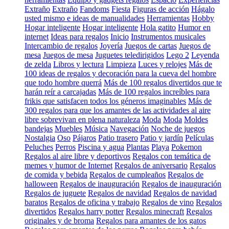
Extraño
Extraño
Fandoms
Fiesta
Figuras de acción
Hágalo
usted mismo e ideas de manualidades
Herramientas
Hobby
Hogar inteligente
Hogar inteligente
Hola gatito
Humor en
internet
Ideas para regalos
Inicio
Instrumentos musicales
Intercambio de regalos
Joyería
Juegos de cartas
Juegos de
mesa
Juegos de mesa
Juguetes teledirigidos
Lego 2
Leyenda
de zelda
Libros y lectura
Limpieza
Luces y relojes
Más de
100 ideas de regalos y decoración para la cueva del hombre
que todo hombre querrá
Más de 100 regalos divertidos que te
harán reír a carcajadas
Más de 100 regalos increíbles para
frikis que satisfacen todos los géneros imaginables
Más de
300 regalos para que los amantes de las actividades al aire
libre sobrevivan en plena naturaleza
Moda
Moda
Moldes
bandejas
Muebles
Música
Navegación
Noche de juegos
Nostalgia
Oso
Pájaros
Patio trasero
Patio y jardín
Películas
Peluches
Perros
Piscina y agua
Plantas
Playa
Pokemon
Regalos al aire libre y deportivos
Regalos con temática de
memes y humor de Internet
Regalos de aniversario
Regalos
de comida y bebida
Regalos de cumpleaños
Regalos de
halloween
Regalos de inauguración
Regalos de inauguración
Regalos de juguete
Regalos de navidad
Regalos de navidad
baratos
Regalos de oficina y trabajo
Regalos de vino
Regalos
divertidos
Regalos harry potter
Regalos minecraft
Regalos
originales y de broma
Regalos para amantes de los gatos