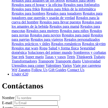
Regalos para amantes de los perros
Regalos para bebés
Regalos para el hogar y la oficina
Regalos para fotógrafos
Regalos para frikis
Regalos para frikis de la informática
Regalos para hombres
Regalos para jugadores
Regalos para
jugadores que querrán y usarán de verdad
Regalos para la
cueva del hombre
Regalos para llevar puestos
Regalos para
los amantes de la bebida
Regalos para mamá
Regalos para
mascotas
Regalos para mujeres
Regalos para niños
Regalos
para novias
Regalos para novios
Regalos para papá
Regalos
para parejas
Regalos para viajeros
Regalos personalizados
Regalos prácticos y útiles
Regalos románticos
Regalos skyrim
Regalos star wars
Ropa
Salud y forma física
Seguridad
doméstica
Soluciones del primer mundo
Sombreros y corbatas
Star trek
Super mario
Tazas y vasos
Tetris
Thinkgeek
Trabajo
Transformadores
Transporte
Transporte diario
Universidad
Utensilios para comer
Valentines
Varios
Viaje por carretera
Wtf
Zapatos
Follow Us
Gift Guides
Contact Us
Under €20
Contáctanos
Nombre
E-mail
Asunto