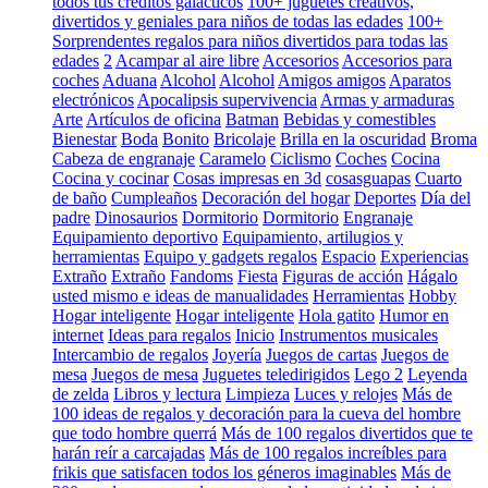
todos tus créditos galácticos
100+ juguetes creativos,
divertidos y geniales para niños de todas las edades
100+
Sorprendentes regalos para niños divertidos para todas las
edades
2
Acampar al aire libre
Accesorios
Accesorios para
coches
Aduana
Alcohol
Alcohol
Amigos amigos
Aparatos
electrónicos
Apocalipsis supervivencia
Armas y armaduras
Arte
Artículos de oficina
Batman
Bebidas y comestibles
Bienestar
Boda
Bonito
Bricolaje
Brilla en la oscuridad
Broma
Cabeza de engranaje
Caramelo
Ciclismo
Coches
Cocina
Cocina y cocinar
Cosas impresas en 3d
cosasguapas
Cuarto
de baño
Cumpleaños
Decoración del hogar
Deportes
Día del
padre
Dinosaurios
Dormitorio
Dormitorio
Engranaje
Equipamiento deportivo
Equipamiento, artilugios y
herramientas
Equipo y gadgets regalos
Espacio
Experiencias
Extraño
Extraño
Fandoms
Fiesta
Figuras de acción
Hágalo
usted mismo e ideas de manualidades
Herramientas
Hobby
Hogar inteligente
Hogar inteligente
Hola gatito
Humor en
internet
Ideas para regalos
Inicio
Instrumentos musicales
Intercambio de regalos
Joyería
Juegos de cartas
Juegos de
mesa
Juegos de mesa
Juguetes teledirigidos
Lego 2
Leyenda
de zelda
Libros y lectura
Limpieza
Luces y relojes
Más de
100 ideas de regalos y decoración para la cueva del hombre
que todo hombre querrá
Más de 100 regalos divertidos que te
harán reír a carcajadas
Más de 100 regalos increíbles para
frikis que satisfacen todos los géneros imaginables
Más de