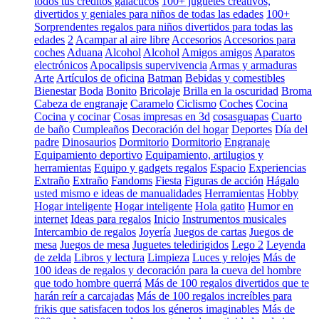
todos tus créditos galácticos
100+ juguetes creativos,
divertidos y geniales para niños de todas las edades
100+
Sorprendentes regalos para niños divertidos para todas las
edades
2
Acampar al aire libre
Accesorios
Accesorios para
coches
Aduana
Alcohol
Alcohol
Amigos amigos
Aparatos
electrónicos
Apocalipsis supervivencia
Armas y armaduras
Arte
Artículos de oficina
Batman
Bebidas y comestibles
Bienestar
Boda
Bonito
Bricolaje
Brilla en la oscuridad
Broma
Cabeza de engranaje
Caramelo
Ciclismo
Coches
Cocina
Cocina y cocinar
Cosas impresas en 3d
cosasguapas
Cuarto
de baño
Cumpleaños
Decoración del hogar
Deportes
Día del
padre
Dinosaurios
Dormitorio
Dormitorio
Engranaje
Equipamiento deportivo
Equipamiento, artilugios y
herramientas
Equipo y gadgets regalos
Espacio
Experiencias
Extraño
Extraño
Fandoms
Fiesta
Figuras de acción
Hágalo
usted mismo e ideas de manualidades
Herramientas
Hobby
Hogar inteligente
Hogar inteligente
Hola gatito
Humor en
internet
Ideas para regalos
Inicio
Instrumentos musicales
Intercambio de regalos
Joyería
Juegos de cartas
Juegos de
mesa
Juegos de mesa
Juguetes teledirigidos
Lego 2
Leyenda
de zelda
Libros y lectura
Limpieza
Luces y relojes
Más de
100 ideas de regalos y decoración para la cueva del hombre
que todo hombre querrá
Más de 100 regalos divertidos que te
harán reír a carcajadas
Más de 100 regalos increíbles para
frikis que satisfacen todos los géneros imaginables
Más de