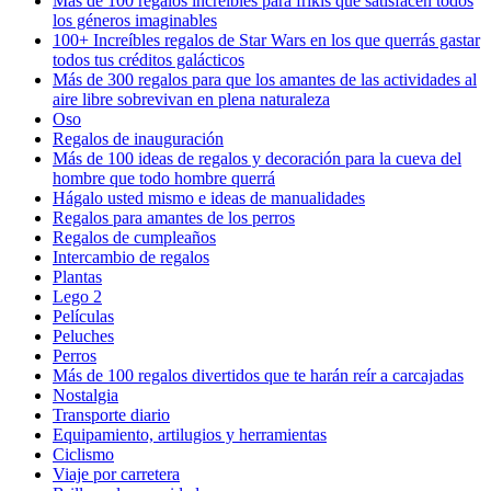
Más de 100 regalos increíbles para frikis que satisfacen todos
los géneros imaginables
100+ Increíbles regalos de Star Wars en los que querrás gastar
todos tus créditos galácticos
Más de 300 regalos para que los amantes de las actividades al
aire libre sobrevivan en plena naturaleza
Oso
Regalos de inauguración
Más de 100 ideas de regalos y decoración para la cueva del
hombre que todo hombre querrá
Hágalo usted mismo e ideas de manualidades
Regalos para amantes de los perros
Regalos de cumpleaños
Intercambio de regalos
Plantas
Lego 2
Películas
Peluches
Perros
Más de 100 regalos divertidos que te harán reír a carcajadas
Nostalgia
Transporte diario
Equipamiento, artilugios y herramientas
Ciclismo
Viaje por carretera