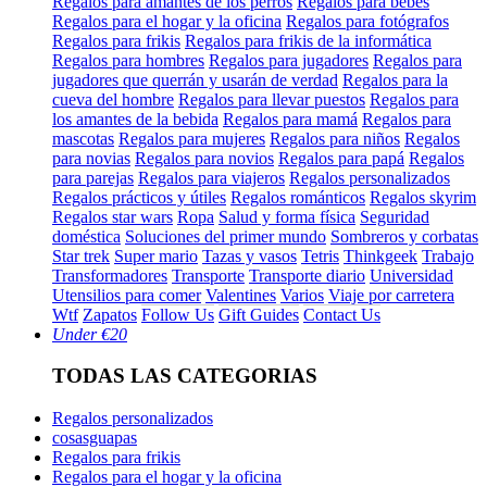
Regalos para amantes de los perros
Regalos para bebés
Regalos para el hogar y la oficina
Regalos para fotógrafos
Regalos para frikis
Regalos para frikis de la informática
Regalos para hombres
Regalos para jugadores
Regalos para
jugadores que querrán y usarán de verdad
Regalos para la
cueva del hombre
Regalos para llevar puestos
Regalos para
los amantes de la bebida
Regalos para mamá
Regalos para
mascotas
Regalos para mujeres
Regalos para niños
Regalos
para novias
Regalos para novios
Regalos para papá
Regalos
para parejas
Regalos para viajeros
Regalos personalizados
Regalos prácticos y útiles
Regalos románticos
Regalos skyrim
Regalos star wars
Ropa
Salud y forma física
Seguridad
doméstica
Soluciones del primer mundo
Sombreros y corbatas
Star trek
Super mario
Tazas y vasos
Tetris
Thinkgeek
Trabajo
Transformadores
Transporte
Transporte diario
Universidad
Utensilios para comer
Valentines
Varios
Viaje por carretera
Wtf
Zapatos
Follow Us
Gift Guides
Contact Us
Under €20
TODAS LAS CATEGORIAS
Regalos personalizados
cosasguapas
Regalos para frikis
Regalos para el hogar y la oficina