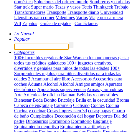
doméstica
Soluciones del primer mundo
Sombreros y corbatas
Star trek
Super mario
Tazas y vasos
Tetris
Thinkgeek
Trabajo
Transformadores
Transporte
Transporte diario
Universidad
Utensilios para comer
Valentines
Varios
Viaje por carretera
Wtf
Zapatos
Guías de regalos
Contáctanos
Lo Nuevo!
Popular
Categories
100+ Increíbles regalos de Star Wars en los que querrás gastar
todos tus créditos galácticos
100+ juguetes creativos,
divertidos y geniales para niños de todas las edades
100+
Sorprendentes regalos para niños divertidos para todas las
edades
2
Acampar al aire libre
Accesorios
Accesorios para
coches
Aduana
Alcohol
Alcohol
Amigos amigos
Aparatos
electrónicos
Apocalipsis supervivencia
Armas y armaduras
Arte
Artículos de oficina
Batman
Bebidas y comestibles
Bienestar
Boda
Bonito
Bricolaje
Brilla en la oscuridad
Broma
Cabeza de engranaje
Caramelo
Ciclismo
Coches
Cocina
Cocina y cocinar
Cosas impresas en 3d
cosasguapas
Cuarto
de baño
Cumpleaños
Decoración del hogar
Deportes
Día del
padre
Dinosaurios
Dormitorio
Dormitorio
Engranaje
Equipamiento deportivo
Equipamiento, artilugios y
herramientas
Equipo y gadgets regalos
Espacio
Experiencias