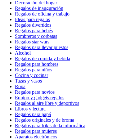
Decoración del hogar
Regalos de inauguración
Regalos de oficina y trabajo
Ideas para regalos
Regalos divertidos
Regalos para bebés
Sombreros y corbatas
Regalos star wars
Regalos para llevar puestos
Alcohol
Regalos de comida y bebida
Regalos para hombres
Regalos para niños
Cocina y cocinar
Tazas y vasos
Ropa
Regalos para novios
Equipo y gadgets regalos
Regalos al aire libre y deportivos
Libros y lectura
Regalos para papá
Regalos originales y de broma
Regalos para frikis de la informática
Regalos para mujeres
Aparatos electrónicos