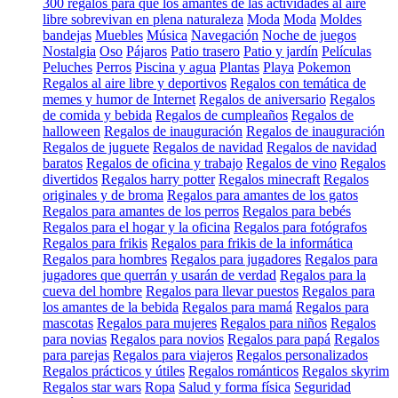
300 regalos para que los amantes de las actividades al aire
libre sobrevivan en plena naturaleza
Moda
Moda
Moldes
bandejas
Muebles
Música
Navegación
Noche de juegos
Nostalgia
Oso
Pájaros
Patio trasero
Patio y jardín
Películas
Peluches
Perros
Piscina y agua
Plantas
Playa
Pokemon
Regalos al aire libre y deportivos
Regalos con temática de
memes y humor de Internet
Regalos de aniversario
Regalos
de comida y bebida
Regalos de cumpleaños
Regalos de
halloween
Regalos de inauguración
Regalos de inauguración
Regalos de juguete
Regalos de navidad
Regalos de navidad
baratos
Regalos de oficina y trabajo
Regalos de vino
Regalos
divertidos
Regalos harry potter
Regalos minecraft
Regalos
originales y de broma
Regalos para amantes de los gatos
Regalos para amantes de los perros
Regalos para bebés
Regalos para el hogar y la oficina
Regalos para fotógrafos
Regalos para frikis
Regalos para frikis de la informática
Regalos para hombres
Regalos para jugadores
Regalos para
jugadores que querrán y usarán de verdad
Regalos para la
cueva del hombre
Regalos para llevar puestos
Regalos para
los amantes de la bebida
Regalos para mamá
Regalos para
mascotas
Regalos para mujeres
Regalos para niños
Regalos
para novias
Regalos para novios
Regalos para papá
Regalos
para parejas
Regalos para viajeros
Regalos personalizados
Regalos prácticos y útiles
Regalos románticos
Regalos skyrim
Regalos star wars
Ropa
Salud y forma física
Seguridad