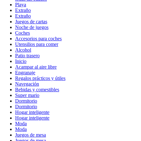
Playa
Extraño
Extraño
Juegos de cartas
Noche de juegos
Coches
Accesorios para coches
Utensilios para comer
Alcohol
Patio trasero
Inicio
Acampar al aire libre
Engranaje
Regalos prácticos y útiles
Navegación
Bebidas y comestibles
Super mario
Dormitorio
Dormitorio
Hogar inteligente
Hogar inteligente
Moda
Moda
Juegos de mesa
Juegos de mesa