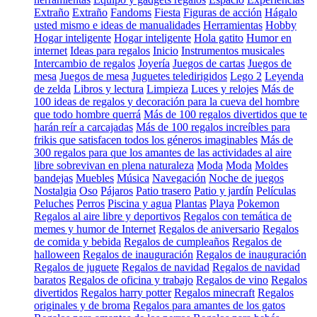
Extraño
Extraño
Fandoms
Fiesta
Figuras de acción
Hágalo
usted mismo e ideas de manualidades
Herramientas
Hobby
Hogar inteligente
Hogar inteligente
Hola gatito
Humor en
internet
Ideas para regalos
Inicio
Instrumentos musicales
Intercambio de regalos
Joyería
Juegos de cartas
Juegos de
mesa
Juegos de mesa
Juguetes teledirigidos
Lego 2
Leyenda
de zelda
Libros y lectura
Limpieza
Luces y relojes
Más de
100 ideas de regalos y decoración para la cueva del hombre
que todo hombre querrá
Más de 100 regalos divertidos que te
harán reír a carcajadas
Más de 100 regalos increíbles para
frikis que satisfacen todos los géneros imaginables
Más de
300 regalos para que los amantes de las actividades al aire
libre sobrevivan en plena naturaleza
Moda
Moda
Moldes
bandejas
Muebles
Música
Navegación
Noche de juegos
Nostalgia
Oso
Pájaros
Patio trasero
Patio y jardín
Películas
Peluches
Perros
Piscina y agua
Plantas
Playa
Pokemon
Regalos al aire libre y deportivos
Regalos con temática de
memes y humor de Internet
Regalos de aniversario
Regalos
de comida y bebida
Regalos de cumpleaños
Regalos de
halloween
Regalos de inauguración
Regalos de inauguración
Regalos de juguete
Regalos de navidad
Regalos de navidad
baratos
Regalos de oficina y trabajo
Regalos de vino
Regalos
divertidos
Regalos harry potter
Regalos minecraft
Regalos
originales y de broma
Regalos para amantes de los gatos