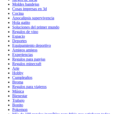
Moldes bandejas
Cosas impresas en 3d
Cocina
Apocalipsis supervivencia
Hola gatito
Soluciones del primer mundo
Regalos de vino
Espacio
Deportes
Equipamiento deportivo
Amigos amigos
Experiencias
Regalos para parejas
Regalos minecraft
Arte
Hobby
Cumpleaños
Broma
Regalos para viajeros
Música
Bienestar
Trabajo
Bonito
Pokemon