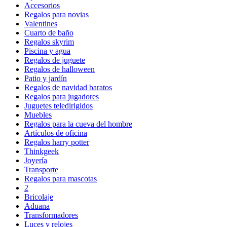
Accesorios
Regalos para novias
Valentines
Cuarto de baño
Regalos skyrim
Piscina y agua
Regalos de juguete
Regalos de halloween
Patio y jardín
Regalos de navidad baratos
Regalos para jugadores
Juguetes teledirigidos
Muebles
Regalos para la cueva del hombre
Artículos de oficina
Regalos harry potter
Thinkgeek
Joyería
Transporte
Regalos para mascotas
2
Bricolaje
Aduana
Transformadores
Luces y relojes