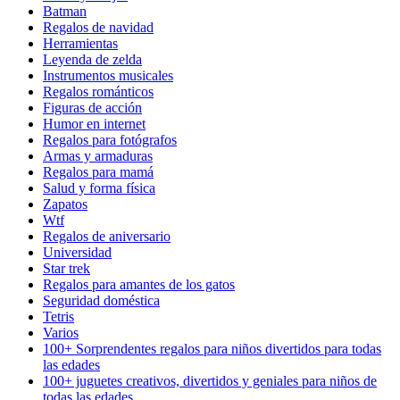
Batman
Regalos de navidad
Herramientas
Leyenda de zelda
Instrumentos musicales
Regalos románticos
Figuras de acción
Humor en internet
Regalos para fotógrafos
Armas y armaduras
Regalos para mamá
Salud y forma física
Zapatos
Wtf
Regalos de aniversario
Universidad
Star trek
Regalos para amantes de los gatos
Seguridad doméstica
Tetris
Varios
100+ Sorprendentes regalos para niños divertidos para todas
las edades
100+ juguetes creativos, divertidos y geniales para niños de
todas las edades