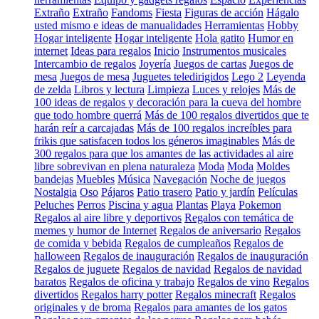
Extraño
Extraño
Fandoms
Fiesta
Figuras de acción
Hágalo
usted mismo e ideas de manualidades
Herramientas
Hobby
Hogar inteligente
Hogar inteligente
Hola gatito
Humor en
internet
Ideas para regalos
Inicio
Instrumentos musicales
Intercambio de regalos
Joyería
Juegos de cartas
Juegos de
mesa
Juegos de mesa
Juguetes teledirigidos
Lego 2
Leyenda
de zelda
Libros y lectura
Limpieza
Luces y relojes
Más de
100 ideas de regalos y decoración para la cueva del hombre
que todo hombre querrá
Más de 100 regalos divertidos que te
harán reír a carcajadas
Más de 100 regalos increíbles para
frikis que satisfacen todos los géneros imaginables
Más de
300 regalos para que los amantes de las actividades al aire
libre sobrevivan en plena naturaleza
Moda
Moda
Moldes
bandejas
Muebles
Música
Navegación
Noche de juegos
Nostalgia
Oso
Pájaros
Patio trasero
Patio y jardín
Películas
Peluches
Perros
Piscina y agua
Plantas
Playa
Pokemon
Regalos al aire libre y deportivos
Regalos con temática de
memes y humor de Internet
Regalos de aniversario
Regalos
de comida y bebida
Regalos de cumpleaños
Regalos de
halloween
Regalos de inauguración
Regalos de inauguración
Regalos de juguete
Regalos de navidad
Regalos de navidad
baratos
Regalos de oficina y trabajo
Regalos de vino
Regalos
divertidos
Regalos harry potter
Regalos minecraft
Regalos
originales y de broma
Regalos para amantes de los gatos