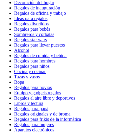
Decoración del hogar
Regalos de inauguración
Regalos de oficina y trabajo
Ideas para regalos
Regalos divertidos
Regalos para bebés
Sombreros y corbatas
Regalos star wars
Regalos para llevar puestos
Alcohol
Regalos de comida y bebida
Regalos para hombres
Regalos para niños
Cocina y cocinar
Tazas y vasos
Ropa
Regalos para novios
Equipo y gadgets regalos
Regalos al aire libre y deportivos
Libros y lectura
Regalos para papá
Regalos originales y de broma
Regalos para frikis de la informática
Regalos para mujeres
Aparatos electrónicos