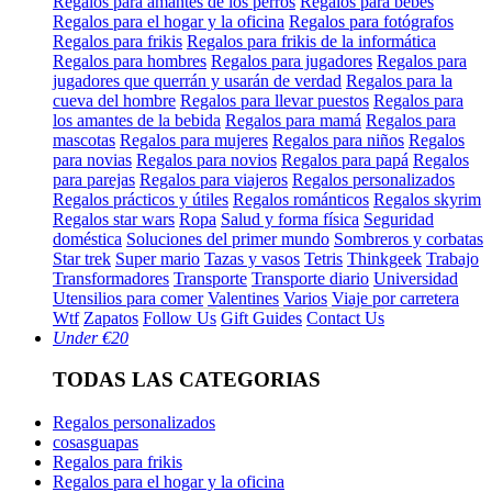
Regalos para amantes de los perros
Regalos para bebés
Regalos para el hogar y la oficina
Regalos para fotógrafos
Regalos para frikis
Regalos para frikis de la informática
Regalos para hombres
Regalos para jugadores
Regalos para
jugadores que querrán y usarán de verdad
Regalos para la
cueva del hombre
Regalos para llevar puestos
Regalos para
los amantes de la bebida
Regalos para mamá
Regalos para
mascotas
Regalos para mujeres
Regalos para niños
Regalos
para novias
Regalos para novios
Regalos para papá
Regalos
para parejas
Regalos para viajeros
Regalos personalizados
Regalos prácticos y útiles
Regalos románticos
Regalos skyrim
Regalos star wars
Ropa
Salud y forma física
Seguridad
doméstica
Soluciones del primer mundo
Sombreros y corbatas
Star trek
Super mario
Tazas y vasos
Tetris
Thinkgeek
Trabajo
Transformadores
Transporte
Transporte diario
Universidad
Utensilios para comer
Valentines
Varios
Viaje por carretera
Wtf
Zapatos
Follow Us
Gift Guides
Contact Us
Under €20
TODAS LAS CATEGORIAS
Regalos personalizados
cosasguapas
Regalos para frikis
Regalos para el hogar y la oficina