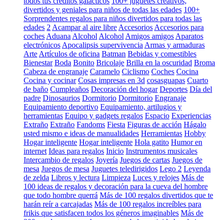
todos tus créditos galácticos
100+ juguetes creativos,
divertidos y geniales para niños de todas las edades
100+
Sorprendentes regalos para niños divertidos para todas las
edades
2
Acampar al aire libre
Accesorios
Accesorios para
coches
Aduana
Alcohol
Alcohol
Amigos amigos
Aparatos
electrónicos
Apocalipsis supervivencia
Armas y armaduras
Arte
Artículos de oficina
Batman
Bebidas y comestibles
Bienestar
Boda
Bonito
Bricolaje
Brilla en la oscuridad
Broma
Cabeza de engranaje
Caramelo
Ciclismo
Coches
Cocina
Cocina y cocinar
Cosas impresas en 3d
cosasguapas
Cuarto
de baño
Cumpleaños
Decoración del hogar
Deportes
Día del
padre
Dinosaurios
Dormitorio
Dormitorio
Engranaje
Equipamiento deportivo
Equipamiento, artilugios y
herramientas
Equipo y gadgets regalos
Espacio
Experiencias
Extraño
Extraño
Fandoms
Fiesta
Figuras de acción
Hágalo
usted mismo e ideas de manualidades
Herramientas
Hobby
Hogar inteligente
Hogar inteligente
Hola gatito
Humor en
internet
Ideas para regalos
Inicio
Instrumentos musicales
Intercambio de regalos
Joyería
Juegos de cartas
Juegos de
mesa
Juegos de mesa
Juguetes teledirigidos
Lego 2
Leyenda
de zelda
Libros y lectura
Limpieza
Luces y relojes
Más de
100 ideas de regalos y decoración para la cueva del hombre
que todo hombre querrá
Más de 100 regalos divertidos que te
harán reír a carcajadas
Más de 100 regalos increíbles para
frikis que satisfacen todos los géneros imaginables
Más de