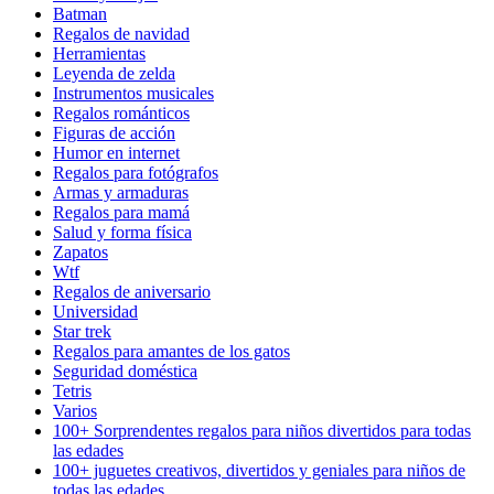
Batman
Regalos de navidad
Herramientas
Leyenda de zelda
Instrumentos musicales
Regalos románticos
Figuras de acción
Humor en internet
Regalos para fotógrafos
Armas y armaduras
Regalos para mamá
Salud y forma física
Zapatos
Wtf
Regalos de aniversario
Universidad
Star trek
Regalos para amantes de los gatos
Seguridad doméstica
Tetris
Varios
100+ Sorprendentes regalos para niños divertidos para todas
las edades
100+ juguetes creativos, divertidos y geniales para niños de
todas las edades