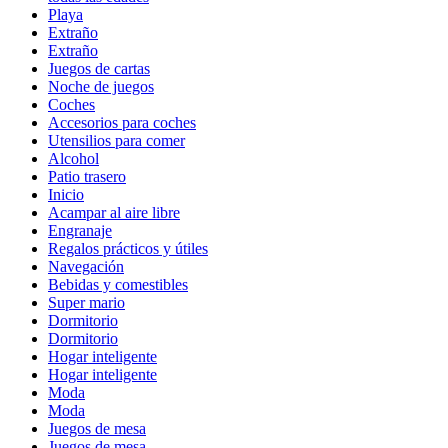
Playa
Extraño
Extraño
Juegos de cartas
Noche de juegos
Coches
Accesorios para coches
Utensilios para comer
Alcohol
Patio trasero
Inicio
Acampar al aire libre
Engranaje
Regalos prácticos y útiles
Navegación
Bebidas y comestibles
Super mario
Dormitorio
Dormitorio
Hogar inteligente
Hogar inteligente
Moda
Moda
Juegos de mesa
Juegos de mesa