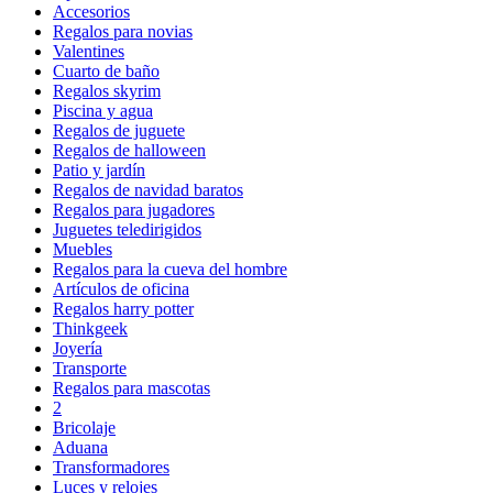
Accesorios
Regalos para novias
Valentines
Cuarto de baño
Regalos skyrim
Piscina y agua
Regalos de juguete
Regalos de halloween
Patio y jardín
Regalos de navidad baratos
Regalos para jugadores
Juguetes teledirigidos
Muebles
Regalos para la cueva del hombre
Artículos de oficina
Regalos harry potter
Thinkgeek
Joyería
Transporte
Regalos para mascotas
2
Bricolaje
Aduana
Transformadores
Luces y relojes