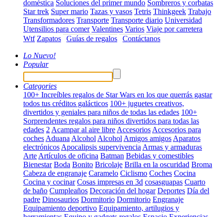
doméstica
Soluciones del primer mundo
Sombreros y corbatas
Star trek
Super mario
Tazas y vasos
Tetris
Thinkgeek
Trabajo
Transformadores
Transporte
Transporte diario
Universidad
Utensilios para comer
Valentines
Varios
Viaje por carretera
Wtf
Zapatos
Guías de regalos
Contáctanos
Lo Nuevo!
Popular
Categories
100+ Increíbles regalos de Star Wars en los que querrás gastar
todos tus créditos galácticos
100+ juguetes creativos,
divertidos y geniales para niños de todas las edades
100+
Sorprendentes regalos para niños divertidos para todas las
edades
2
Acampar al aire libre
Accesorios
Accesorios para
coches
Aduana
Alcohol
Alcohol
Amigos amigos
Aparatos
electrónicos
Apocalipsis supervivencia
Armas y armaduras
Arte
Artículos de oficina
Batman
Bebidas y comestibles
Bienestar
Boda
Bonito
Bricolaje
Brilla en la oscuridad
Broma
Cabeza de engranaje
Caramelo
Ciclismo
Coches
Cocina
Cocina y cocinar
Cosas impresas en 3d
cosasguapas
Cuarto
de baño
Cumpleaños
Decoración del hogar
Deportes
Día del
padre
Dinosaurios
Dormitorio
Dormitorio
Engranaje
Equipamiento deportivo
Equipamiento, artilugios y
herramientas
Equipo y gadgets regalos
Espacio
Experiencias