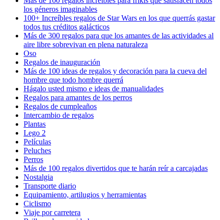
Más de 100 regalos increíbles para frikis que satisfacen todos
los géneros imaginables
100+ Increíbles regalos de Star Wars en los que querrás gastar
todos tus créditos galácticos
Más de 300 regalos para que los amantes de las actividades al
aire libre sobrevivan en plena naturaleza
Oso
Regalos de inauguración
Más de 100 ideas de regalos y decoración para la cueva del
hombre que todo hombre querrá
Hágalo usted mismo e ideas de manualidades
Regalos para amantes de los perros
Regalos de cumpleaños
Intercambio de regalos
Plantas
Lego 2
Películas
Peluches
Perros
Más de 100 regalos divertidos que te harán reír a carcajadas
Nostalgia
Transporte diario
Equipamiento, artilugios y herramientas
Ciclismo
Viaje por carretera