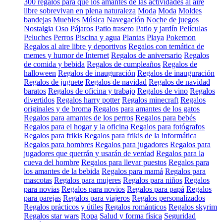
300 regalos para que los amantes de las actividades al aire
libre sobrevivan en plena naturaleza
Moda
Moda
Moldes
bandejas
Muebles
Música
Navegación
Noche de juegos
Nostalgia
Oso
Pájaros
Patio trasero
Patio y jardín
Películas
Peluches
Perros
Piscina y agua
Plantas
Playa
Pokemon
Regalos al aire libre y deportivos
Regalos con temática de
memes y humor de Internet
Regalos de aniversario
Regalos
de comida y bebida
Regalos de cumpleaños
Regalos de
halloween
Regalos de inauguración
Regalos de inauguración
Regalos de juguete
Regalos de navidad
Regalos de navidad
baratos
Regalos de oficina y trabajo
Regalos de vino
Regalos
divertidos
Regalos harry potter
Regalos minecraft
Regalos
originales y de broma
Regalos para amantes de los gatos
Regalos para amantes de los perros
Regalos para bebés
Regalos para el hogar y la oficina
Regalos para fotógrafos
Regalos para frikis
Regalos para frikis de la informática
Regalos para hombres
Regalos para jugadores
Regalos para
jugadores que querrán y usarán de verdad
Regalos para la
cueva del hombre
Regalos para llevar puestos
Regalos para
los amantes de la bebida
Regalos para mamá
Regalos para
mascotas
Regalos para mujeres
Regalos para niños
Regalos
para novias
Regalos para novios
Regalos para papá
Regalos
para parejas
Regalos para viajeros
Regalos personalizados
Regalos prácticos y útiles
Regalos románticos
Regalos skyrim
Regalos star wars
Ropa
Salud y forma física
Seguridad