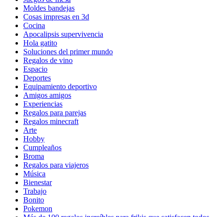
Moldes bandejas
Cosas impresas en 3d
Cocina
Apocalipsis supervivencia
Hola gatito
Soluciones del primer mundo
Regalos de vino
Espacio
Deportes
Equipamiento deportivo
Amigos amigos
Experiencias
Regalos para parejas
Regalos minecraft
Arte
Hobby
Cumpleaños
Broma
Regalos para viajeros
Música
Bienestar
Trabajo
Bonito
Pokemon