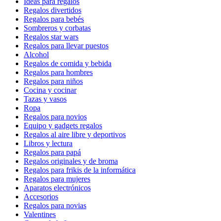
Ideas para regalos
Regalos divertidos
Regalos para bebés
Sombreros y corbatas
Regalos star wars
Regalos para llevar puestos
Alcohol
Regalos de comida y bebida
Regalos para hombres
Regalos para niños
Cocina y cocinar
Tazas y vasos
Ropa
Regalos para novios
Equipo y gadgets regalos
Regalos al aire libre y deportivos
Libros y lectura
Regalos para papá
Regalos originales y de broma
Regalos para frikis de la informática
Regalos para mujeres
Aparatos electrónicos
Accesorios
Regalos para novias
Valentines