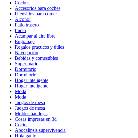
Coches
Accesorios para coches
Utensilios para comer
Alcohol
Patio trasero
Inicio
Acampar al aire libre
Engranaje
Regalos prácticos y útiles
Navegación
Bebidas y comestibles
Super mario
Dormitorio
Dormitorio
Hogar inteligente
Hogar inteligente
Moda
Moda
Juegos de mesa
Juegos de mesa
Moldes bandejas
Cosas impresas en 3d
Cocina
Apocalipsis supervivencia
Hola gatito