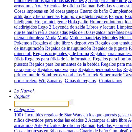
niños divertidos para todas las edades
2
Acampar al aire libre
Ac
armaduras
Arte
Artículos de oficina
Batman
Bebidas y comestib
Cosas impresas en 3d
cosasguapas
Cuarto de baño
Cumpleaño
artilugios y herramientas
Equipo y gadgets regalos
Espacio
Exp
inteligente
Hogar inteligente
Hola gatito
Humor en internet
Ide
teledirigidos
Lego 2
Leyenda de zelda
Libros y lectura
Limpiez
que te harán reír a carcajadas
Más de 100 regalos increíbles para
plena naturaleza
Moda
Moda
Moldes bandejas
Muebles
Músic
Pokemon
Regalos al aire libre y deportivos
Regalos con temáti
de inauguración
Regalos de inauguración
Regalos de juguete
R
minecraft
Regalos originales y de broma
Regalos para amantes 
frikis
Regalos para frikis de la informática
Regalos para hombre
puestos
Regalos para los amantes de la bebida
Regalos para m
para parejas
Regalos para viajeros
Regalos personalizados
Rega
primer mundo
Sombreros y corbatas
Star trek
Super mario
Taza
por carretera
Wtf
Zapatos
Guías de regalos
Contáctanos
Lo Nuevo!
Popular
Categories
100+ Increíbles regalos de Star Wars en los que querrás gastar t
niños divertidos para todas las edades
2
Acampar al aire libre
Ac
armaduras
Arte
Artículos de oficina
Batman
Bebidas y comestib
Cosas impresas en 3d
cosasguapas
Cuarto de baño
Cumpleaño