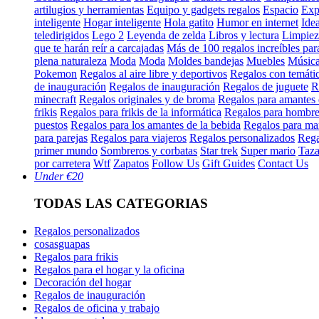
artilugios y herramientas
Equipo y gadgets regalos
Espacio
Exp
inteligente
Hogar inteligente
Hola gatito
Humor en internet
Ide
teledirigidos
Lego 2
Leyenda de zelda
Libros y lectura
Limpiez
que te harán reír a carcajadas
Más de 100 regalos increíbles para
plena naturaleza
Moda
Moda
Moldes bandejas
Muebles
Músic
Pokemon
Regalos al aire libre y deportivos
Regalos con temáti
de inauguración
Regalos de inauguración
Regalos de juguete
R
minecraft
Regalos originales y de broma
Regalos para amantes 
frikis
Regalos para frikis de la informática
Regalos para hombre
puestos
Regalos para los amantes de la bebida
Regalos para m
para parejas
Regalos para viajeros
Regalos personalizados
Rega
primer mundo
Sombreros y corbatas
Star trek
Super mario
Taza
por carretera
Wtf
Zapatos
Follow Us
Gift Guides
Contact Us
Under €20
TODAS LAS CATEGORIAS
Regalos personalizados
cosasguapas
Regalos para frikis
Regalos para el hogar y la oficina
Decoración del hogar
Regalos de inauguración
Regalos de oficina y trabajo