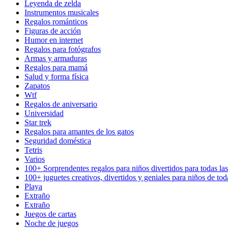
Leyenda de zelda
Instrumentos musicales
Regalos románticos
Figuras de acción
Humor en internet
Regalos para fotógrafos
Armas y armaduras
Regalos para mamá
Salud y forma física
Zapatos
Wtf
Regalos de aniversario
Universidad
Star trek
Regalos para amantes de los gatos
Seguridad doméstica
Tetris
Varios
100+ Sorprendentes regalos para niños divertidos para todas la
100+ juguetes creativos, divertidos y geniales para niños de tod
Playa
Extraño
Extraño
Juegos de cartas
Noche de juegos