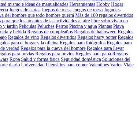
ted mismo e ideas de manualidades
Herramientas
Hobby
Hogar
yería
Juegos de cartas
Juegos de mesa
Juegos de mesa
Juguetes
eva del hombre que todo hombre querrá
Más de 100 regalos divertidos
para que los amantes de las actividades al aire libre sobrevivan en
o y jardín
Películas
Peluches
Perros
Piscina y agua
Plantas
Playa
mida y bebida
Regalos de cumpleaños
Regalos de halloween
Regalos
bajo
Regalos de vino
Regalos divertidos
Regalos harry potter
Regalos
alos para el hogar y la oficina
Regalos para fotógrafos
Regalos para
 de verdad
Regalos para la cueva del hombre
Regalos para llevar
galos para novias
Regalos para novios
Regalos para papá
Regalos
 wars
Ropa
Salud y forma física
Seguridad doméstica
Soluciones del
orte diario
Universidad
Utensilios para comer
Valentines
Varios
Viaje