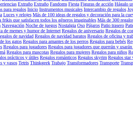
eriencias
Extraño
Extraño
Fandoms
Fiesta
Figuras de acción
Hágalo us
as para regalos
Inicio
Instrumentos musicales
Intercambio de regalos
Jo
a
Luces y relojes
Más de 100 ideas de regalos y decoración para la cu
 frikis que satisfacen todos los géneros imaginables
Más de 300 regalos 
a
Navegación
Noche de juegos
Nostalgia
Oso
Pájaros
Patio trasero
Pati
ca de memes y humor de Internet
Regalos de aniversario
Regalos de co
egalos de navidad
Regalos de navidad baratos
Regalos de oficina y tra
de los gatos
Regalos para amantes de los perros
Regalos para bebés
Reg
s
Regalos para jugadores
Regalos para jugadores que querrán y usarán
amá
Regalos para mascotas
Regalos para mujeres
Regalos para niños
Re
los prácticos y útiles
Regalos románticos
Regalos skyrim
Regalos star
s y vasos
Tetris
Thinkgeek
Trabajo
Transformadores
Transporte
Transp