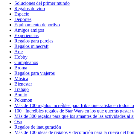
Soluciones del primer mundo
Regalos de vino
Espacio
Deportes
Equipamiento deportivo
Amigos amigos
Experiencias
Regalos para parejas
Regalos minecraft
Arte
Hobby
Cumpleaños
Broma
Regalos para viajeros
Música
Bienestar
Trabajo
Bonito
Pokemon
Más de 100 regalos increíbles para frikis que satisfacen todos 
100+ Increíbles regalos de Star Wars en los que querrás gastar t
Más de 300 regalos para que los amantes de las actividades al a
Oso
Regalos de inauguración
Más de 100 ideas de regalos y decoración para la cueva del h