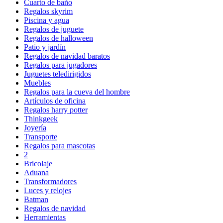
Cuarto de baño
Regalos skyrim
Piscina y agua
Regalos de juguete
Regalos de halloween
Patio y jardín
Regalos de navidad baratos
Regalos para jugadores
Juguetes teledirigidos
Muebles
Regalos para la cueva del hombre
Artículos de oficina
Regalos harry potter
Thinkgeek
Joyería
Transporte
Regalos para mascotas
2
Bricolaje
Aduana
Transformadores
Luces y relojes
Batman
Regalos de navidad
Herramientas