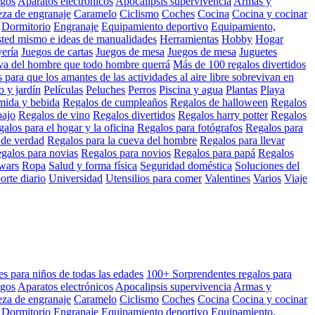
gos
Aparatos electrónicos
Apocalipsis supervivencia
Armas y
za de engranaje
Caramelo
Ciclismo
Coches
Cocina
Cocina y cocinar
Dormitorio
Engranaje
Equipamiento deportivo
Equipamiento,
ted mismo e ideas de manualidades
Herramientas
Hobby
Hogar
yería
Juegos de cartas
Juegos de mesa
Juegos de mesa
Juguetes
eva del hombre que todo hombre querrá
Más de 100 regalos divertidos
para que los amantes de las actividades al aire libre sobrevivan en
o y jardín
Películas
Peluches
Perros
Piscina y agua
Plantas
Playa
mida y bebida
Regalos de cumpleaños
Regalos de halloween
Regalos
bajo
Regalos de vino
Regalos divertidos
Regalos harry potter
Regalos
alos para el hogar y la oficina
Regalos para fotógrafos
Regalos para
 de verdad
Regalos para la cueva del hombre
Regalos para llevar
galos para novias
Regalos para novios
Regalos para papá
Regalos
 wars
Ropa
Salud y forma física
Seguridad doméstica
Soluciones del
orte diario
Universidad
Utensilios para comer
Valentines
Varios
Viaje
es para niños de todas las edades
100+ Sorprendentes regalos para
gos
Aparatos electrónicos
Apocalipsis supervivencia
Armas y
za de engranaje
Caramelo
Ciclismo
Coches
Cocina
Cocina y cocinar
Dormitorio
Engranaje
Equipamiento deportivo
Equipamiento,