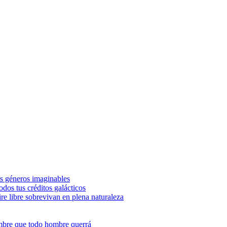
los géneros imaginables
odos tus créditos galácticos
ire libre sobrevivan en plena naturaleza
ombre que todo hombre querrá