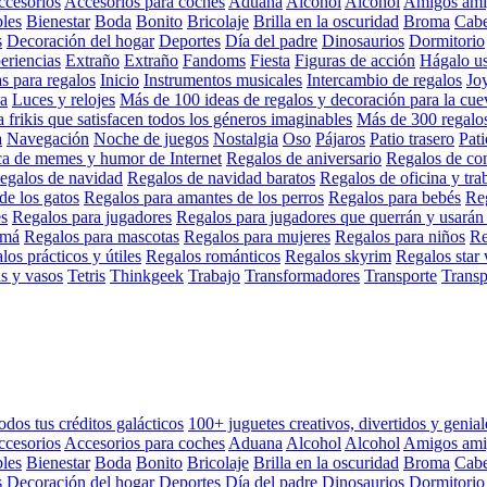
cesorios
Accesorios para coches
Aduana
Alcohol
Alcohol
Amigos ami
les
Bienestar
Boda
Bonito
Bricolaje
Brilla en la oscuridad
Broma
Cabe
s
Decoración del hogar
Deportes
Día del padre
Dinosaurios
Dormitorio
eriencias
Extraño
Extraño
Fandoms
Fiesta
Figuras de acción
Hágalo us
as para regalos
Inicio
Instrumentos musicales
Intercambio de regalos
Jo
a
Luces y relojes
Más de 100 ideas de regalos y decoración para la cu
 frikis que satisfacen todos los géneros imaginables
Más de 300 regalos 
a
Navegación
Noche de juegos
Nostalgia
Oso
Pájaros
Patio trasero
Pati
ca de memes y humor de Internet
Regalos de aniversario
Regalos de co
egalos de navidad
Regalos de navidad baratos
Regalos de oficina y tra
de los gatos
Regalos para amantes de los perros
Regalos para bebés
Reg
s
Regalos para jugadores
Regalos para jugadores que querrán y usarán
amá
Regalos para mascotas
Regalos para mujeres
Regalos para niños
Re
los prácticos y útiles
Regalos románticos
Regalos skyrim
Regalos star
s y vasos
Tetris
Thinkgeek
Trabajo
Transformadores
Transporte
Transp
odos tus créditos galácticos
100+ juguetes creativos, divertidos y genial
cesorios
Accesorios para coches
Aduana
Alcohol
Alcohol
Amigos ami
les
Bienestar
Boda
Bonito
Bricolaje
Brilla en la oscuridad
Broma
Cabe
s
Decoración del hogar
Deportes
Día del padre
Dinosaurios
Dormitorio