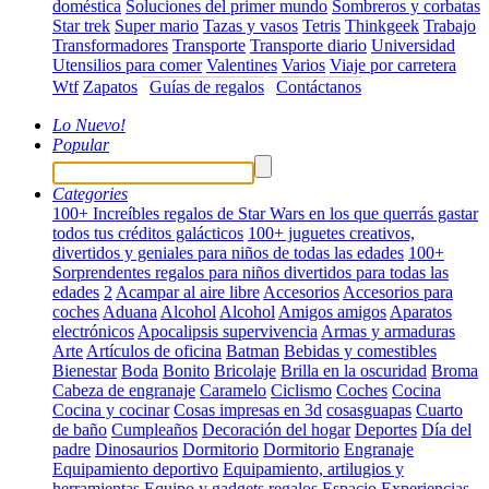
doméstica
Soluciones del primer mundo
Sombreros y corbatas
Star trek
Super mario
Tazas y vasos
Tetris
Thinkgeek
Trabajo
Transformadores
Transporte
Transporte diario
Universidad
Utensilios para comer
Valentines
Varios
Viaje por carretera
Wtf
Zapatos
Guías de regalos
Contáctanos
Lo Nuevo!
Popular
Categories
100+ Increíbles regalos de Star Wars en los que querrás gastar
todos tus créditos galácticos
100+ juguetes creativos,
divertidos y geniales para niños de todas las edades
100+
Sorprendentes regalos para niños divertidos para todas las
edades
2
Acampar al aire libre
Accesorios
Accesorios para
coches
Aduana
Alcohol
Alcohol
Amigos amigos
Aparatos
electrónicos
Apocalipsis supervivencia
Armas y armaduras
Arte
Artículos de oficina
Batman
Bebidas y comestibles
Bienestar
Boda
Bonito
Bricolaje
Brilla en la oscuridad
Broma
Cabeza de engranaje
Caramelo
Ciclismo
Coches
Cocina
Cocina y cocinar
Cosas impresas en 3d
cosasguapas
Cuarto
de baño
Cumpleaños
Decoración del hogar
Deportes
Día del
padre
Dinosaurios
Dormitorio
Dormitorio
Engranaje
Equipamiento deportivo
Equipamiento, artilugios y
herramientas
Equipo y gadgets regalos
Espacio
Experiencias