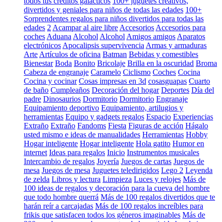
todos tus créditos galácticos
100+ juguetes creativos,
divertidos y geniales para niños de todas las edades
100+
Sorprendentes regalos para niños divertidos para todas las
edades
2
Acampar al aire libre
Accesorios
Accesorios para
coches
Aduana
Alcohol
Alcohol
Amigos amigos
Aparatos
electrónicos
Apocalipsis supervivencia
Armas y armaduras
Arte
Artículos de oficina
Batman
Bebidas y comestibles
Bienestar
Boda
Bonito
Bricolaje
Brilla en la oscuridad
Broma
Cabeza de engranaje
Caramelo
Ciclismo
Coches
Cocina
Cocina y cocinar
Cosas impresas en 3d
cosasguapas
Cuarto
de baño
Cumpleaños
Decoración del hogar
Deportes
Día del
padre
Dinosaurios
Dormitorio
Dormitorio
Engranaje
Equipamiento deportivo
Equipamiento, artilugios y
herramientas
Equipo y gadgets regalos
Espacio
Experiencias
Extraño
Extraño
Fandoms
Fiesta
Figuras de acción
Hágalo
usted mismo e ideas de manualidades
Herramientas
Hobby
Hogar inteligente
Hogar inteligente
Hola gatito
Humor en
internet
Ideas para regalos
Inicio
Instrumentos musicales
Intercambio de regalos
Joyería
Juegos de cartas
Juegos de
mesa
Juegos de mesa
Juguetes teledirigidos
Lego 2
Leyenda
de zelda
Libros y lectura
Limpieza
Luces y relojes
Más de
100 ideas de regalos y decoración para la cueva del hombre
que todo hombre querrá
Más de 100 regalos divertidos que te
harán reír a carcajadas
Más de 100 regalos increíbles para
frikis que satisfacen todos los géneros imaginables
Más de