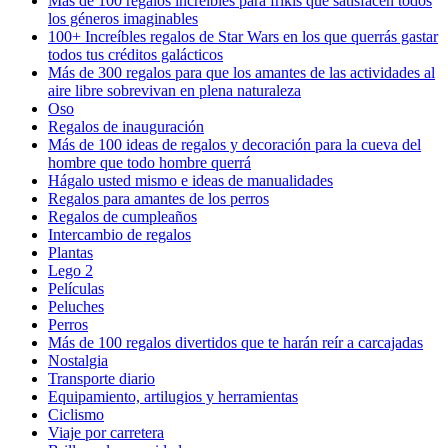
Más de 100 regalos increíbles para frikis que satisfacen todos
los géneros imaginables
100+ Increíbles regalos de Star Wars en los que querrás gastar
todos tus créditos galácticos
Más de 300 regalos para que los amantes de las actividades al
aire libre sobrevivan en plena naturaleza
Oso
Regalos de inauguración
Más de 100 ideas de regalos y decoración para la cueva del
hombre que todo hombre querrá
Hágalo usted mismo e ideas de manualidades
Regalos para amantes de los perros
Regalos de cumpleaños
Intercambio de regalos
Plantas
Lego 2
Películas
Peluches
Perros
Más de 100 regalos divertidos que te harán reír a carcajadas
Nostalgia
Transporte diario
Equipamiento, artilugios y herramientas
Ciclismo
Viaje por carretera