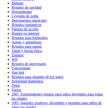
Batman
Regalos de navidad
Herramientas
Leyenda de zelda
Instrumentos musicales
Regalos románticos
Figuras de acción
Humor en internet
Regalos para fotógrafos
Armas y armaduras
Regalos para mamá
Salud y forma física
Zapatos
Wtf
Regalos de aniversario
Universidad
Star trek
Regalos para amantes de los gatos
Seguridad doméstica
Tetris
Varios
100+ Sorprendentes regalos para niños divertidos para todas
las edades
100+ juguetes creativos, divertidos y geniales para niños de
todas las edades