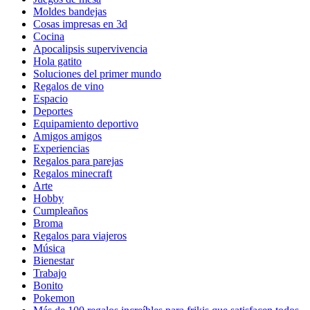
Moldes bandejas
Cosas impresas en 3d
Cocina
Apocalipsis supervivencia
Hola gatito
Soluciones del primer mundo
Regalos de vino
Espacio
Deportes
Equipamiento deportivo
Amigos amigos
Experiencias
Regalos para parejas
Regalos minecraft
Arte
Hobby
Cumpleaños
Broma
Regalos para viajeros
Música
Bienestar
Trabajo
Bonito
Pokemon