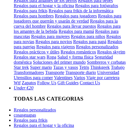
Regalos para amantes de los perros
Regalos para bebés
Regalos para el hogar y la oficina
Regalos para fotógrafos
Regalos para frikis
Regalos para frikis de la informática
Regalos para hombres
Regalos para jugadores
Regalos para
jugadores que querrán y usarán de verdad
Regalos para la
cueva del hombre
Regalos para llevar puestos
Regalos para
los amantes de la bebida
Regalos para mamá
Regalos para
mascotas
Regalos para mujeres
Regalos para niños
Regalos
para novias
Regalos para novios
Regalos para papá
Regalos
para parejas
Regalos para viajeros
Regalos personalizados
Regalos prácticos y útiles
Regalos románticos
Regalos skyrim
Regalos star wars
Ropa
Salud y forma física
Seguridad
doméstica
Soluciones del primer mundo
Sombreros y corbatas
Star trek
Super mario
Tazas y vasos
Tetris
Thinkgeek
Trabajo
Transformadores
Transporte
Transporte diario
Universidad
Utensilios para comer
Valentines
Varios
Viaje por carretera
Wtf
Zapatos
Follow Us
Gift Guides
Contact Us
Under €20
TODAS LAS CATEGORIAS
Regalos personalizados
cosasguapas
Regalos para frikis
Regalos para el hogar y la oficina