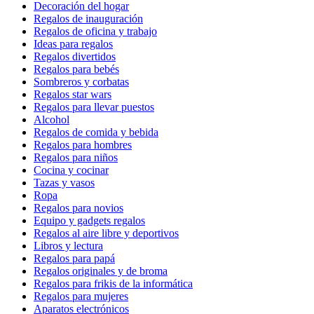
Decoración del hogar
Regalos de inauguración
Regalos de oficina y trabajo
Ideas para regalos
Regalos divertidos
Regalos para bebés
Sombreros y corbatas
Regalos star wars
Regalos para llevar puestos
Alcohol
Regalos de comida y bebida
Regalos para hombres
Regalos para niños
Cocina y cocinar
Tazas y vasos
Ropa
Regalos para novios
Equipo y gadgets regalos
Regalos al aire libre y deportivos
Libros y lectura
Regalos para papá
Regalos originales y de broma
Regalos para frikis de la informática
Regalos para mujeres
Aparatos electrónicos