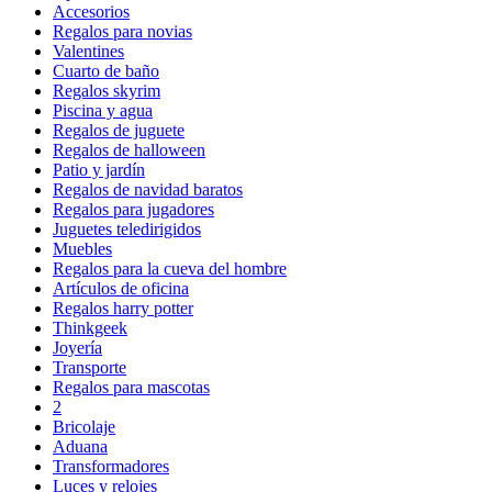
Accesorios
Regalos para novias
Valentines
Cuarto de baño
Regalos skyrim
Piscina y agua
Regalos de juguete
Regalos de halloween
Patio y jardín
Regalos de navidad baratos
Regalos para jugadores
Juguetes teledirigidos
Muebles
Regalos para la cueva del hombre
Artículos de oficina
Regalos harry potter
Thinkgeek
Joyería
Transporte
Regalos para mascotas
2
Bricolaje
Aduana
Transformadores
Luces y relojes