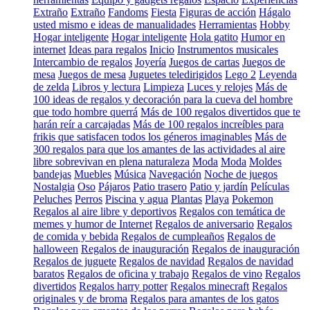
Extraño
Extraño
Fandoms
Fiesta
Figuras de acción
Hágalo
usted mismo e ideas de manualidades
Herramientas
Hobby
Hogar inteligente
Hogar inteligente
Hola gatito
Humor en
internet
Ideas para regalos
Inicio
Instrumentos musicales
Intercambio de regalos
Joyería
Juegos de cartas
Juegos de
mesa
Juegos de mesa
Juguetes teledirigidos
Lego 2
Leyenda
de zelda
Libros y lectura
Limpieza
Luces y relojes
Más de
100 ideas de regalos y decoración para la cueva del hombre
que todo hombre querrá
Más de 100 regalos divertidos que te
harán reír a carcajadas
Más de 100 regalos increíbles para
frikis que satisfacen todos los géneros imaginables
Más de
300 regalos para que los amantes de las actividades al aire
libre sobrevivan en plena naturaleza
Moda
Moda
Moldes
bandejas
Muebles
Música
Navegación
Noche de juegos
Nostalgia
Oso
Pájaros
Patio trasero
Patio y jardín
Películas
Peluches
Perros
Piscina y agua
Plantas
Playa
Pokemon
Regalos al aire libre y deportivos
Regalos con temática de
memes y humor de Internet
Regalos de aniversario
Regalos
de comida y bebida
Regalos de cumpleaños
Regalos de
halloween
Regalos de inauguración
Regalos de inauguración
Regalos de juguete
Regalos de navidad
Regalos de navidad
baratos
Regalos de oficina y trabajo
Regalos de vino
Regalos
divertidos
Regalos harry potter
Regalos minecraft
Regalos
originales y de broma
Regalos para amantes de los gatos