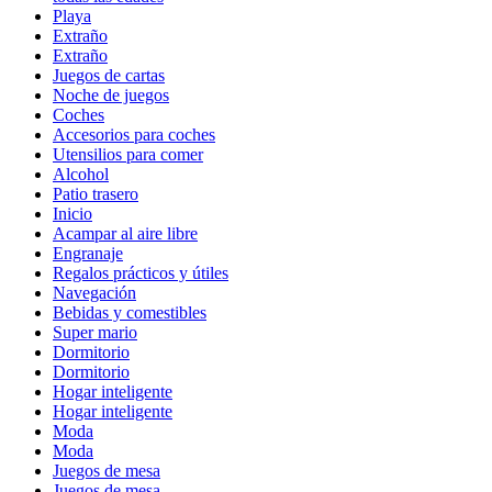
Playa
Extraño
Extraño
Juegos de cartas
Noche de juegos
Coches
Accesorios para coches
Utensilios para comer
Alcohol
Patio trasero
Inicio
Acampar al aire libre
Engranaje
Regalos prácticos y útiles
Navegación
Bebidas y comestibles
Super mario
Dormitorio
Dormitorio
Hogar inteligente
Hogar inteligente
Moda
Moda
Juegos de mesa
Juegos de mesa