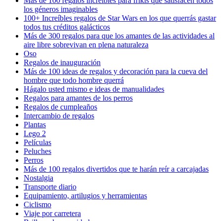
Más de 100 regalos increíbles para frikis que satisfacen todos
los géneros imaginables
100+ Increíbles regalos de Star Wars en los que querrás gastar
todos tus créditos galácticos
Más de 300 regalos para que los amantes de las actividades al
aire libre sobrevivan en plena naturaleza
Oso
Regalos de inauguración
Más de 100 ideas de regalos y decoración para la cueva del
hombre que todo hombre querrá
Hágalo usted mismo e ideas de manualidades
Regalos para amantes de los perros
Regalos de cumpleaños
Intercambio de regalos
Plantas
Lego 2
Películas
Peluches
Perros
Más de 100 regalos divertidos que te harán reír a carcajadas
Nostalgia
Transporte diario
Equipamiento, artilugios y herramientas
Ciclismo
Viaje por carretera