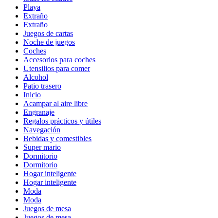
Playa
Extraño
Extraño
Juegos de cartas
Noche de juegos
Coches
Accesorios para coches
Utensilios para comer
Alcohol
Patio trasero
Inicio
Acampar al aire libre
Engranaje
Regalos prácticos y útiles
Navegación
Bebidas y comestibles
Super mario
Dormitorio
Dormitorio
Hogar inteligente
Hogar inteligente
Moda
Moda
Juegos de mesa
Juegos de mesa