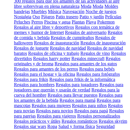
300 regalos para que los amantes de las actividades al aire
libre sobrevivan en plena naturaleza
Moda
Moda
Moldes
bandejas
Muebles
Música
Navegación
Noche de juegos
Nostalgia
Oso
Pájaros
Patio trasero
Patio y jardín
Películas
Peluches
Perros
Piscina y agua
Plantas
Playa
Pokemon
Regalos al aire libre y deportivos
Regalos con temática de
memes y humor de Internet
Regalos de aniversario
Regalos
de comida y bebida
Regalos de cumpleaños
Regalos de
halloween
Regalos de inauguración
Regalos de inauguración
Regalos de juguete
Regalos de navidad
Regalos de navidad
baratos
Regalos de oficina y trabajo
Regalos de vino
Regalos
divertidos
Regalos harry potter
Regalos minecraft
Regalos
originales y de broma
Regalos para amantes de los gatos
Regalos para amantes de los perros
Regalos para bebés
Regalos para el hogar y la oficina
Regalos para fotógrafos
Regalos para frikis
Regalos para frikis de la informática
Regalos para hombres
Regalos para jugadores
Regalos para
jugadores que querrán y usarán de verdad
Regalos para la
cueva del hombre
Regalos para llevar puestos
Regalos para
los amantes de la bebida
Regalos para mamá
Regalos para
mascotas
Regalos para mujeres
Regalos para niños
Regalos
para novias
Regalos para novios
Regalos para papá
Regalos
para parejas
Regalos para viajeros
Regalos personalizados
Regalos prácticos y útiles
Regalos románticos
Regalos skyrim
Regalos star wars
Ropa
Salud y forma física
Seguridad