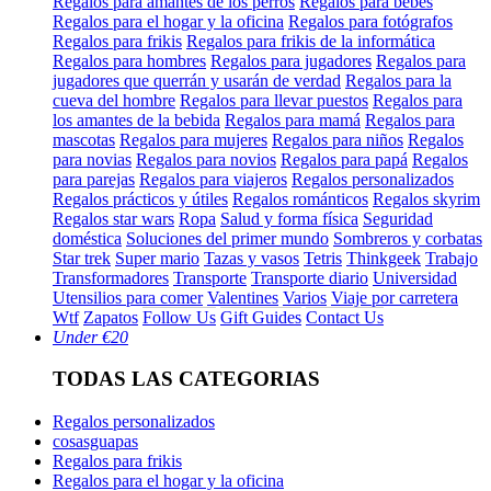
Regalos para amantes de los perros
Regalos para bebés
Regalos para el hogar y la oficina
Regalos para fotógrafos
Regalos para frikis
Regalos para frikis de la informática
Regalos para hombres
Regalos para jugadores
Regalos para
jugadores que querrán y usarán de verdad
Regalos para la
cueva del hombre
Regalos para llevar puestos
Regalos para
los amantes de la bebida
Regalos para mamá
Regalos para
mascotas
Regalos para mujeres
Regalos para niños
Regalos
para novias
Regalos para novios
Regalos para papá
Regalos
para parejas
Regalos para viajeros
Regalos personalizados
Regalos prácticos y útiles
Regalos románticos
Regalos skyrim
Regalos star wars
Ropa
Salud y forma física
Seguridad
doméstica
Soluciones del primer mundo
Sombreros y corbatas
Star trek
Super mario
Tazas y vasos
Tetris
Thinkgeek
Trabajo
Transformadores
Transporte
Transporte diario
Universidad
Utensilios para comer
Valentines
Varios
Viaje por carretera
Wtf
Zapatos
Follow Us
Gift Guides
Contact Us
Under €20
TODAS LAS CATEGORIAS
Regalos personalizados
cosasguapas
Regalos para frikis
Regalos para el hogar y la oficina