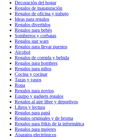
Decoración del hogar
Regalos de inauguración
Regalos de oficina y trabajo
Ideas para regalos
Regalos divertidos
Regalos para bebés
Sombreros y corbatas
Regalos star wars
Regalos para llevar puestos
Alcohol
Regalos de comida y bebida
Regalos para hombres
Regalos para niños
Cocina y cocinar
Tazas y vasos
Ropa
Regalos para novios
Equipo y gadgets regalos
Regalos al aire libre y deportivos
Libros y lectura
Regalos para papá
Regalos originales y de broma
Regalos para frikis de la informática
Regalos para mujeres
Aparatos electrónicos