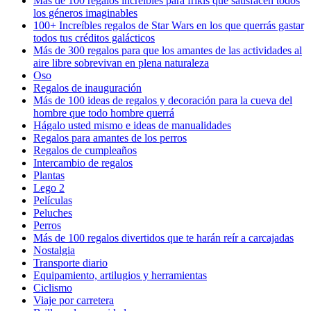
Más de 100 regalos increíbles para frikis que satisfacen todos
los géneros imaginables
100+ Increíbles regalos de Star Wars en los que querrás gastar
todos tus créditos galácticos
Más de 300 regalos para que los amantes de las actividades al
aire libre sobrevivan en plena naturaleza
Oso
Regalos de inauguración
Más de 100 ideas de regalos y decoración para la cueva del
hombre que todo hombre querrá
Hágalo usted mismo e ideas de manualidades
Regalos para amantes de los perros
Regalos de cumpleaños
Intercambio de regalos
Plantas
Lego 2
Películas
Peluches
Perros
Más de 100 regalos divertidos que te harán reír a carcajadas
Nostalgia
Transporte diario
Equipamiento, artilugios y herramientas
Ciclismo
Viaje por carretera