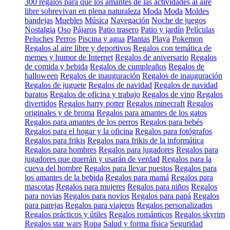
300 regalos para que los amantes de las actividades al aire
libre sobrevivan en plena naturaleza
Moda
Moda
Moldes
bandejas
Muebles
Música
Navegación
Noche de juegos
Nostalgia
Oso
Pájaros
Patio trasero
Patio y jardín
Películas
Peluches
Perros
Piscina y agua
Plantas
Playa
Pokemon
Regalos al aire libre y deportivos
Regalos con temática de
memes y humor de Internet
Regalos de aniversario
Regalos
de comida y bebida
Regalos de cumpleaños
Regalos de
halloween
Regalos de inauguración
Regalos de inauguración
Regalos de juguete
Regalos de navidad
Regalos de navidad
baratos
Regalos de oficina y trabajo
Regalos de vino
Regalos
divertidos
Regalos harry potter
Regalos minecraft
Regalos
originales y de broma
Regalos para amantes de los gatos
Regalos para amantes de los perros
Regalos para bebés
Regalos para el hogar y la oficina
Regalos para fotógrafos
Regalos para frikis
Regalos para frikis de la informática
Regalos para hombres
Regalos para jugadores
Regalos para
jugadores que querrán y usarán de verdad
Regalos para la
cueva del hombre
Regalos para llevar puestos
Regalos para
los amantes de la bebida
Regalos para mamá
Regalos para
mascotas
Regalos para mujeres
Regalos para niños
Regalos
para novias
Regalos para novios
Regalos para papá
Regalos
para parejas
Regalos para viajeros
Regalos personalizados
Regalos prácticos y útiles
Regalos románticos
Regalos skyrim
Regalos star wars
Ropa
Salud y forma física
Seguridad