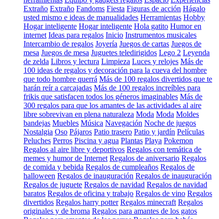
Extraño
Extraño
Fandoms
Fiesta
Figuras de acción
Hágalo
usted mismo e ideas de manualidades
Herramientas
Hobby
Hogar inteligente
Hogar inteligente
Hola gatito
Humor en
internet
Ideas para regalos
Inicio
Instrumentos musicales
Intercambio de regalos
Joyería
Juegos de cartas
Juegos de
mesa
Juegos de mesa
Juguetes teledirigidos
Lego 2
Leyenda
de zelda
Libros y lectura
Limpieza
Luces y relojes
Más de
100 ideas de regalos y decoración para la cueva del hombre
que todo hombre querrá
Más de 100 regalos divertidos que te
harán reír a carcajadas
Más de 100 regalos increíbles para
frikis que satisfacen todos los géneros imaginables
Más de
300 regalos para que los amantes de las actividades al aire
libre sobrevivan en plena naturaleza
Moda
Moda
Moldes
bandejas
Muebles
Música
Navegación
Noche de juegos
Nostalgia
Oso
Pájaros
Patio trasero
Patio y jardín
Películas
Peluches
Perros
Piscina y agua
Plantas
Playa
Pokemon
Regalos al aire libre y deportivos
Regalos con temática de
memes y humor de Internet
Regalos de aniversario
Regalos
de comida y bebida
Regalos de cumpleaños
Regalos de
halloween
Regalos de inauguración
Regalos de inauguración
Regalos de juguete
Regalos de navidad
Regalos de navidad
baratos
Regalos de oficina y trabajo
Regalos de vino
Regalos
divertidos
Regalos harry potter
Regalos minecraft
Regalos
originales y de broma
Regalos para amantes de los gatos