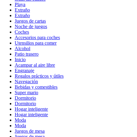
Playa
Extraño
Extraño
Juegos de cartas
Noche de juegos
Coches
Accesorios para coches
Utensilios para comer
Alcohol
Patio trasero
Inicio
Acampar al aire libre
Engranaje
Regalos prácticos y útiles
Navegación
Bebidas y comestibles
Super mario
Dormitorio
Dormitorio
Hogar inteligente
Hogar inteligente
Moda
Moda
Juegos de mesa
Juegos de mesa