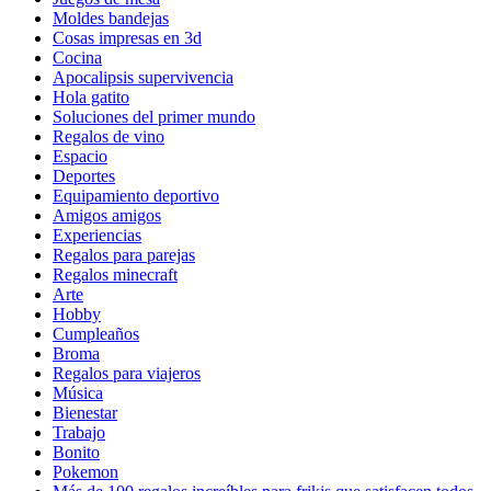
Moldes bandejas
Cosas impresas en 3d
Cocina
Apocalipsis supervivencia
Hola gatito
Soluciones del primer mundo
Regalos de vino
Espacio
Deportes
Equipamiento deportivo
Amigos amigos
Experiencias
Regalos para parejas
Regalos minecraft
Arte
Hobby
Cumpleaños
Broma
Regalos para viajeros
Música
Bienestar
Trabajo
Bonito
Pokemon