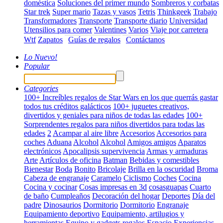
doméstica
Soluciones del primer mundo
Sombreros y corbatas
Star trek
Super mario
Tazas y vasos
Tetris
Thinkgeek
Trabajo
Transformadores
Transporte
Transporte diario
Universidad
Utensilios para comer
Valentines
Varios
Viaje por carretera
Wtf
Zapatos
Guías de regalos
Contáctanos
Lo Nuevo!
Popular
Categories
100+ Increíbles regalos de Star Wars en los que querrás gastar
todos tus créditos galácticos
100+ juguetes creativos,
divertidos y geniales para niños de todas las edades
100+
Sorprendentes regalos para niños divertidos para todas las
edades
2
Acampar al aire libre
Accesorios
Accesorios para
coches
Aduana
Alcohol
Alcohol
Amigos amigos
Aparatos
electrónicos
Apocalipsis supervivencia
Armas y armaduras
Arte
Artículos de oficina
Batman
Bebidas y comestibles
Bienestar
Boda
Bonito
Bricolaje
Brilla en la oscuridad
Broma
Cabeza de engranaje
Caramelo
Ciclismo
Coches
Cocina
Cocina y cocinar
Cosas impresas en 3d
cosasguapas
Cuarto
de baño
Cumpleaños
Decoración del hogar
Deportes
Día del
padre
Dinosaurios
Dormitorio
Dormitorio
Engranaje
Equipamiento deportivo
Equipamiento, artilugios y
herramientas
Equipo y gadgets regalos
Espacio
Experiencias