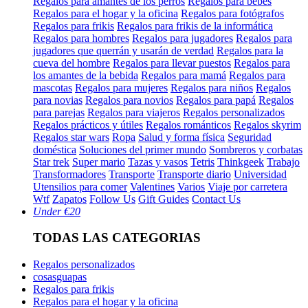
Regalos para amantes de los perros
Regalos para bebés
Regalos para el hogar y la oficina
Regalos para fotógrafos
Regalos para frikis
Regalos para frikis de la informática
Regalos para hombres
Regalos para jugadores
Regalos para
jugadores que querrán y usarán de verdad
Regalos para la
cueva del hombre
Regalos para llevar puestos
Regalos para
los amantes de la bebida
Regalos para mamá
Regalos para
mascotas
Regalos para mujeres
Regalos para niños
Regalos
para novias
Regalos para novios
Regalos para papá
Regalos
para parejas
Regalos para viajeros
Regalos personalizados
Regalos prácticos y útiles
Regalos románticos
Regalos skyrim
Regalos star wars
Ropa
Salud y forma física
Seguridad
doméstica
Soluciones del primer mundo
Sombreros y corbatas
Star trek
Super mario
Tazas y vasos
Tetris
Thinkgeek
Trabajo
Transformadores
Transporte
Transporte diario
Universidad
Utensilios para comer
Valentines
Varios
Viaje por carretera
Wtf
Zapatos
Follow Us
Gift Guides
Contact Us
Under €20
TODAS LAS CATEGORIAS
Regalos personalizados
cosasguapas
Regalos para frikis
Regalos para el hogar y la oficina