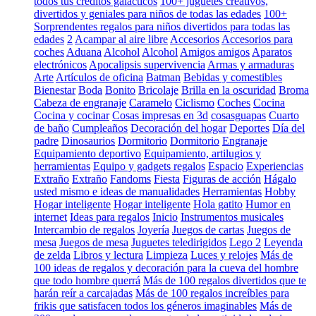
todos tus créditos galácticos
100+ juguetes creativos,
divertidos y geniales para niños de todas las edades
100+
Sorprendentes regalos para niños divertidos para todas las
edades
2
Acampar al aire libre
Accesorios
Accesorios para
coches
Aduana
Alcohol
Alcohol
Amigos amigos
Aparatos
electrónicos
Apocalipsis supervivencia
Armas y armaduras
Arte
Artículos de oficina
Batman
Bebidas y comestibles
Bienestar
Boda
Bonito
Bricolaje
Brilla en la oscuridad
Broma
Cabeza de engranaje
Caramelo
Ciclismo
Coches
Cocina
Cocina y cocinar
Cosas impresas en 3d
cosasguapas
Cuarto
de baño
Cumpleaños
Decoración del hogar
Deportes
Día del
padre
Dinosaurios
Dormitorio
Dormitorio
Engranaje
Equipamiento deportivo
Equipamiento, artilugios y
herramientas
Equipo y gadgets regalos
Espacio
Experiencias
Extraño
Extraño
Fandoms
Fiesta
Figuras de acción
Hágalo
usted mismo e ideas de manualidades
Herramientas
Hobby
Hogar inteligente
Hogar inteligente
Hola gatito
Humor en
internet
Ideas para regalos
Inicio
Instrumentos musicales
Intercambio de regalos
Joyería
Juegos de cartas
Juegos de
mesa
Juegos de mesa
Juguetes teledirigidos
Lego 2
Leyenda
de zelda
Libros y lectura
Limpieza
Luces y relojes
Más de
100 ideas de regalos y decoración para la cueva del hombre
que todo hombre querrá
Más de 100 regalos divertidos que te
harán reír a carcajadas
Más de 100 regalos increíbles para
frikis que satisfacen todos los géneros imaginables
Más de