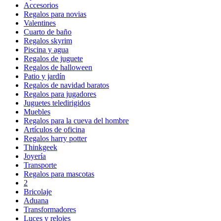
Accesorios
Regalos para novias
Valentines
Cuarto de baño
Regalos skyrim
Piscina y agua
Regalos de juguete
Regalos de halloween
Patio y jardín
Regalos de navidad baratos
Regalos para jugadores
Juguetes teledirigidos
Muebles
Regalos para la cueva del hombre
Artículos de oficina
Regalos harry potter
Thinkgeek
Joyería
Transporte
Regalos para mascotas
2
Bricolaje
Aduana
Transformadores
Luces y relojes