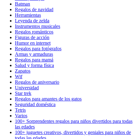
Batman
Regalos de navidad
Herramientas
Leyenda de zelda
Instrumentos musicales
Regalos románticos
Figuras de acción
Humor en internet
Regalos para fotógrafos
Armas y armaduras
Regalos para mamá
Salud y forma física
Zapatos
Wtf
Regalos de aniversario
Universidad
Star trek
Regalos para amantes de los gatos
Seguridad doméstica
Tetris
Varios
100+ Sorprendentes regalos para niños divertidos para todas
las edades
100+ juguetes creativos, divertidos y geniales para niños de
todas las edades